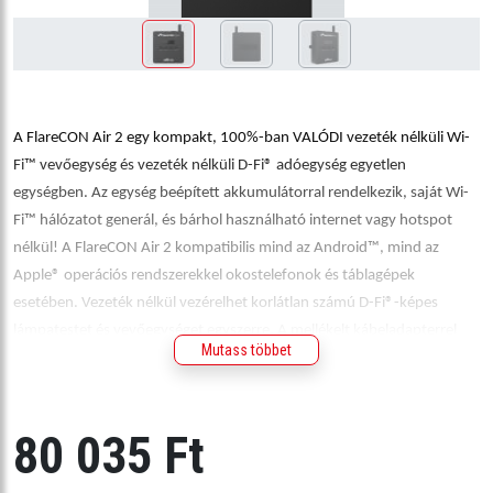
A FlareCON Air 2 egy kompakt, 100%-ban VALÓDI vezeték nélküli Wi-
Fi™ vevőegység és vezeték nélküli D-Fi® adóegység egyetlen
egységben. Az egység beépített akkumulátorral rendelkezik, saját Wi-
Fi™ hálózatot generál, és bárhol használható internet vagy hotspot
nélkül! A FlareCON Air 2 kompatibilis mind az Android™, mind az
Apple® operációs rendszerekkel okostelefonok és táblagépek
esetében. Vezeték nélkül vezérelhet korlátlan számú D-Fi®-képes
lámpatestet és vevőegységet egyszerre. A mellékelt kábeladapterrel
Mutass többet
vagy D-Fi XLR-rel akár nem D-Fi™-képes lámpatesteket is vezérelhet. A
FlareCON Air 2 navigációja egyszerű a beépített szövegkijelzőnek és az
OLED digitális kijelzőnek köszönhetően.
80 035 Ft
Specifikáció