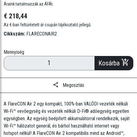
• DMX csatornák száma: 512
Áraink tartalmazzák az ÁFÁt.
• DMX csatlakozók: 3 tűs XLR
€ 218,44
• Max. akadálymentes távolság: Wi-Fi™: 30,5 m, D-Fi™: 183 m
• Maximális üzemidő: akár 8 óra
Az €-ban feltüntetett ár csupán tájékoztató jellegű.
• Újratöltési idő: 4 óra
Cikkszám:
FLARECONAIR2
• Működési frekvencia: 2,412–2,484 GHz
• Antennacsatlakozás: RP-SMA
Mennyiség
• Bemeneti feszültség: 5 VDC, 1,6 A (külső tápegység: 100–240 VAC,
Kosárba
50/60 Hz)
• Teljesítmény és áramerősség: 4 W, 0,72 A @ 120 V, 60 Hz, 4 W, 0,45
A @ 230 V, 50 Hz
Megosztás
• Tömeg: 0,3 kg
• Méret: 158 x 83 x 24 mm)
• Jóváhagyások: CE, FCC
A FlareCON Air 2 egy kompakt, 100%-ban VALÓDI vezeték nélküli
Wi-Fi™ vevőegység és vezeték nélküli D-Fi® adóegység egyetlen
egységben. Az egység beépített akkumulátorral rendelkezik, saját
Wi-Fi™ hálózatot generál, és bárhol használható internet vagy
hotspot nélkül! A FlareCON Air 2 kompatibilis mind az Android™,