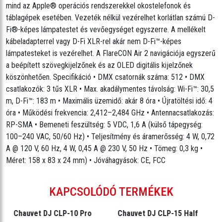
mind az Apple® operációs rendszerekkel okostelefonok és
táblagépek esetében. Vezeték nélkül vezérelhet korlátlan számú D-
Fi®-képes lámpatestet és vevőegységet egyszerre. A mellékelt
kábeladapterrel vagy D-Fi XLR-rel akár nem D-Fi™-képes
lámpatesteket is vezérelhet. A FlareCON Air 2 navigációja egyszerű
a beépített szövegkijelzőnek és az OLED digitális kijelzőnek
köszönhetően. Specifikáció • DMX csatornák száma: 512 • DMX
csatlakozók: 3 tűs XLR • Max. akadálymentes távolság: Wi-Fi™: 30,5
m, D-Fi™: 183 m • Maximális üzemidő: akár 8 óra • Újratöltési idő: 4
óra • Működési frekvencia: 2,412–2,484 GHz • Antennacsatlakozás:
RP-SMA • Bemeneti feszültség: 5 VDC, 1,6 A (külső tápegység:
100–240 VAC, 50/60 Hz) • Teljesítmény és áramerősség: 4 W, 0,72
A @ 120 V, 60 Hz, 4 W, 0,45 A @ 230 V, 50 Hz • Tömeg: 0,3 kg •
Méret: 158 x 83 x 24 mm) • Jóváhagyások: CE, FCC
KAPCSOLÓDÓ TERMÉKEK
Chauvet DJ CLP-10 Pro
Chauvet DJ CLP-15 Half