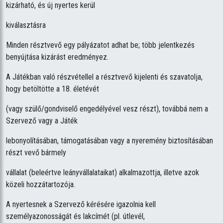
kizárható, és új nyertes kerül
kiválasztásra
Minden résztvevő egy pályázatot adhat be; több jelentkezés
benyújtása kizárást eredményez.
A Játékban való részvétellel a résztvevő kijelenti és szavatolja,
hogy betöltötte a 18. életévét
(vagy szülő/gondviselő engedélyével vesz részt), továbbá nem a
Szervező vagy a Játék
lebonyolításában, támogatásában vagy a nyeremény biztosításában
részt vevő bármely
vállalat (beleértve leányvállalataikat) alkalmazottja, illetve azok
közeli hozzátartozója.
A nyertesnek a Szervező kérésére igazolnia kell
személyazonosságát és lakcímét (pl. útlevél,