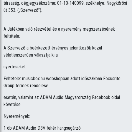
társaság, cégjegyzékszáma: 01-10-140099, székhelye: Nagykőrösi
út 353. („Szervező”).
A Játékban való részvétel és a nyeremény megszerzésének
feltétele:
A Szervező a beérkezett érvényes jelentkezők közül
véletlenszerűen választja ki a
nyerteseket.
Feltétele: musicbox.hu webshopban adott időszakban Focusrite
Group termék rendelése
esetén, valamint az ADAM Audio Magyarország Facebook oldal
követése
Nyeremények:
1 db ADAM Audio D3V fehér hangsugárzó