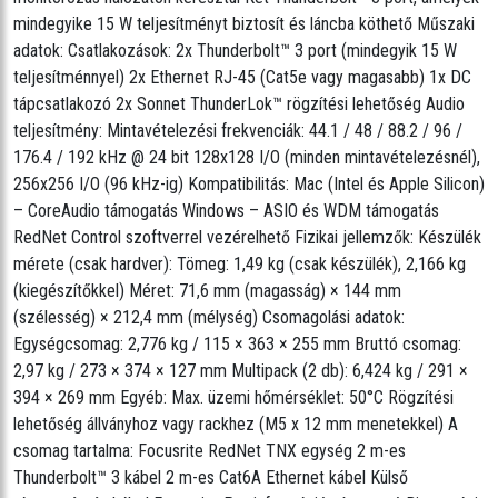
mindegyike 15 W teljesítményt biztosít és láncba köthető Műszaki
adatok: Csatlakozások: 2x Thunderbolt™ 3 port (mindegyik 15 W
teljesítménnyel) 2x Ethernet RJ-45 (Cat5e vagy magasabb) 1x DC
tápcsatlakozó 2x Sonnet ThunderLok™ rögzítési lehetőség Audio
teljesítmény: Mintavételezési frekvenciák: 44.1 / 48 / 88.2 / 96 /
176.4 / 192 kHz @ 24 bit 128x128 I/O (minden mintavételezésnél),
256x256 I/O (96 kHz-ig) Kompatibilitás: Mac (Intel és Apple Silicon)
– CoreAudio támogatás Windows – ASIO és WDM támogatás
RedNet Control szoftverrel vezérelhető Fizikai jellemzők: Készülék
mérete (csak hardver): Tömeg: 1,49 kg (csak készülék), 2,166 kg
(kiegészítőkkel) Méret: 71,6 mm (magasság) × 144 mm
(szélesség) × 212,4 mm (mélység) Csomagolási adatok:
Egységcsomag: 2,776 kg / 115 × 363 × 255 mm Bruttó csomag:
2,97 kg / 273 × 374 × 127 mm Multipack (2 db): 6,424 kg / 291 ×
394 × 269 mm Egyéb: Max. üzemi hőmérséklet: 50°C Rögzítési
lehetőség állványhoz vagy rackhez (M5 x 12 mm menetekkel) A
csomag tartalma: Focusrite RedNet TNX egység 2 m-es
Thunderbolt™ 3 kábel 2 m-es Cat6A Ethernet kábel Külső