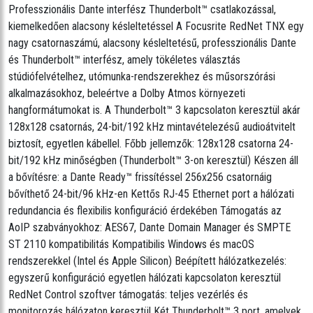
Professzionális Dante interfész Thunderbolt™ csatlakozással,
kiemelkedően alacsony késleltetéssel A Focusrite RedNet TNX egy
nagy csatornaszámú, alacsony késleltetésű, professzionális Dante
és Thunderbolt™ interfész, amely tökéletes választás
stúdiófelvételhez, utómunka-rendszerekhez és műsorszórási
alkalmazásokhoz, beleértve a Dolby Atmos környezeti
hangformátumokat is. A Thunderbolt™ 3 kapcsolaton keresztül akár
128x128 csatornás, 24-bit/192 kHz mintavételezésű audioátvitelt
biztosít, egyetlen kábellel. Főbb jellemzők: 128x128 csatorna 24-
bit/192 kHz minőségben (Thunderbolt™ 3-on keresztül) Készen áll
a bővítésre: a Dante Ready™ frissítéssel 256x256 csatornáig
bővíthető 24-bit/96 kHz-en Kettős RJ-45 Ethernet port a hálózati
redundancia és flexibilis konfiguráció érdekében Támogatás az
AoIP szabványokhoz: AES67, Dante Domain Manager és SMPTE
ST 2110 kompatibilitás Kompatibilis Windows és macOS
rendszerekkel (Intel és Apple Silicon) Beépített hálózatkezelés:
egyszerű konfiguráció egyetlen hálózati kapcsolaton keresztül
RedNet Control szoftver támogatás: teljes vezérlés és
monitorozás hálózaton keresztül Két Thunderbolt™ 3 port, amelyek