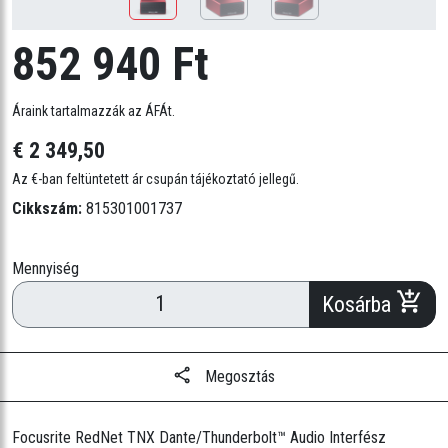
852 940 Ft
Áraink tartalmazzák az ÁFÁt.
€ 2 349,50
Az €-ban feltüntetett ár csupán tájékoztató jellegű.
Cikkszám:
815301001737
Mennyiség
Kosárba
Megosztás
Focusrite RedNet TNX Dante/Thunderbolt™ Audio Interfész