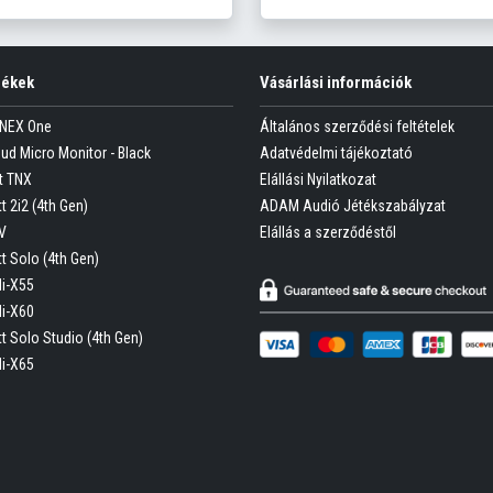
mékek
Vásárlási információk
ONEX One
Általános szerződési feltételek
oud Micro Monitor - Black
Adatvédelmi tájékoztató
t TNX
Elállási Nyilatkozat
t 2i2 (4th Gen)
ADAM Audió Jétékszabályzat
V
Elállás a szerződéstől
tt Solo (4th Gen)
Hi-X55
Hi-X60
tt Solo Studio (4th Gen)
Hi-X65