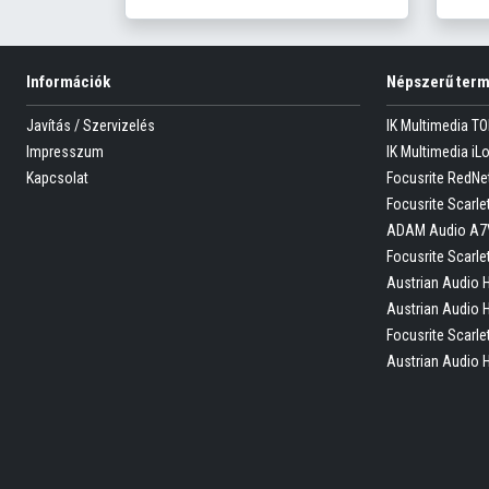
Információk
Népszerű ter
Javítás / Szervizelés
IK Multimedia T
Impresszum
IK Multimedia iL
Kapcsolat
Focusrite RedNe
Focusrite Scarlet
ADAM Audio A7
Focusrite Scarle
Austrian Audio 
Austrian Audio 
Focusrite Scarle
Austrian Audio 