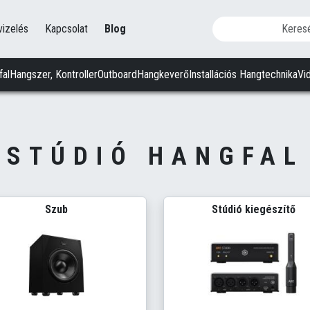
vizelés
Kapcsolat
Blog
fal
Hangszer, Kontroller
Outboard
Hangkeverő
Installációs Hangtechnika
Vi
STÚDIÓ HANGFAL
Szub
Stúdió kiegészítő