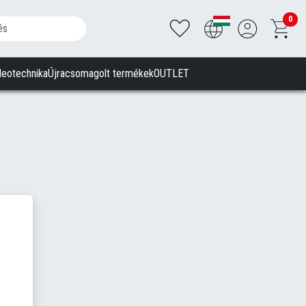
0
deotechnika
Újracsomagolt termékek
OUTLET