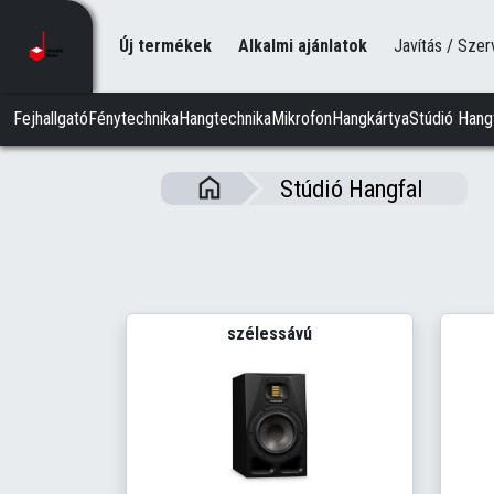
Új termékek
Alkalmi ajánlatok
Javítás / Szer
Fejhallgató
Fénytechnika
Hangtechnika
Mikrofon
Hangkártya
Stúdió Hang
Stúdió Hangfal
szélessávú