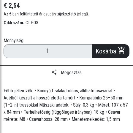
€ 2,54
Az €-ban feltüntetett ár csupán tájékoztató jellegű.
Cikkszám:
CLP03
Mennyiség
Kosárba
Megosztás
Főbb jellemzők: • Könnyű C-alakú bilincs, állítható csavarral •
Acélból készült a hosszú élettartamért • Kompatibilis 25–50 mm
(1–2 in) trussokkal Műszaki adatok: • Súly: 0,3 kg • Méret: 107 x 57
x 84 mm • Terhelhetőség (függőleges irányban): 18 kg • Csavar
mérete: M8 • Csavarhossz: 28 mm • Menetemelkedés: 1,5 mm