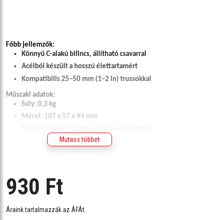
Főbb jellemzők:
Könnyű C-alakú bilincs, állítható csavarral
Acélból készült a hosszú élettartamért
Kompatibilis 25–50 mm (1–2 in) trussokkal
Műszaki adatok:
Súly: 0,3 kg
Méret: 107 x 57 x 84 mm
Terhelhetőség (függőleges irányban): 18 kg
Mutass többet
Csavar mérete: M8
Csavarhossz: 28 mm
Menetemelkedés: 1,5 m
930 Ft
Áraink tartalmazzák az ÁFÁt.