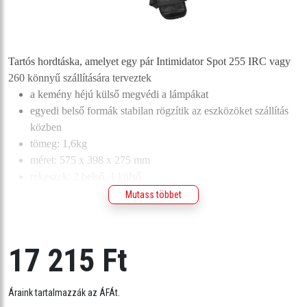
Tartós hordtáska, amelyet egy pár Intimidator Spot 255 IRC vagy
260 könnyű szállítására terveztek
a kemény héjú külső megvédi a lámpákat
egyedi belső formák stabilan rögzítik az eszközöket szállítás
közben
tömeg: 1,6kg
méret: 575 x 398 x 275 mm
rekeszek: 2 belső, 1 külső
Mutass többet
17 215 Ft
Áraink tartalmazzák az ÁFÁt.