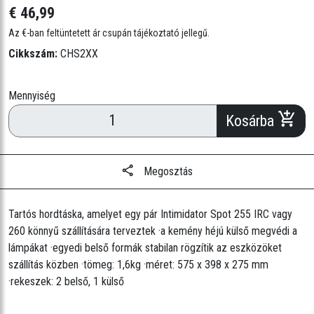
€ 46,99
Az €-ban feltüntetett ár csupán tájékoztató jellegű.
Cikkszám:
CHS2XX
Mennyiség
Kosárba
Megosztás
Tartós hordtáska, amelyet egy pár Intimidator Spot 255 IRC vagy
260 könnyű szállítására terveztek ·a kemény héjú külső megvédi a
lámpákat ·egyedi belső formák stabilan rögzítik az eszközöket
szállítás közben ·tömeg: 1,6kg ·méret: 575 x 398 x 275 mm
·rekeszek: 2 belső, 1 külső