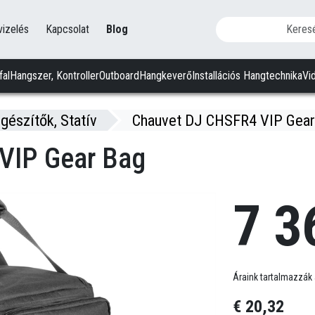
vizelés
Kapcsolat
Blog
fal
Hangszer, Kontroller
Outboard
Hangkeverő
Installációs Hangtechnika
Vi
gészítők, Statív
Chauvet DJ CHSFR4 VIP Gear
VIP Gear Bag
7 3
Áraink tartalmazzák 
€ 20,32