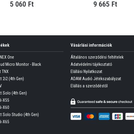
5 060 Ft
9 665 Ft
mékek
Vásárlási információk
ONEX One
Általános szerződési feltételek
oud Micro Monitor - Black
Adatvédelmi tájékoztató
t TNX
Elállási Nyilatkozat
t 2i2 (4th Gen)
ADAM Audió Jétékszabályzat
V
Elállás a szerződéstől
tt Solo (4th Gen)
Hi-X55
Hi-X60
tt Solo Studio (4th Gen)
Hi-X65