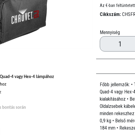
Az €-ban feltüntetett
Cikkszám:
CHSF
Mennyiség
6, Quad-4 vagy Hex-4 lámpához
Főbb jellemzők: • 
ához
Quad-4 vagy Hex-4
z
kialakításához • B
Oldalzsebek kábele
s bontás során
minden rekeszhez a
0,9 kg • Belső mé
184 mm • Rekeszek