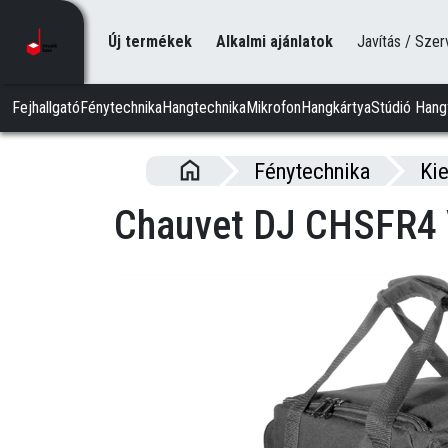
Új termékek
Alkalmi ajánlatok
Javítás / Szer
Fejhallgató
Fénytechnika
Hangtechnika
Mikrofon
Hangkártya
Stúdió Hang
Fénytechnika
Kie
Chauvet DJ CHSFR4 