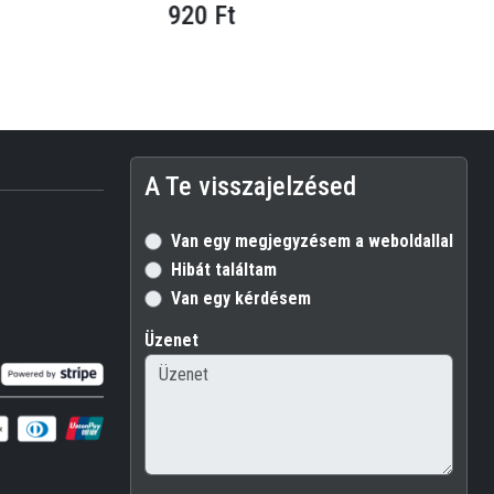
920 Ft
17 
A Te visszajelzésed
Van egy megjegyzésem a weboldallal kapc
Hibát találtam
Van egy kérdésem
Üzenet