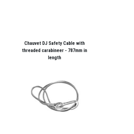
Chauvet DJ Safety Cable with
Chauvet DJ CH
threaded carabineer - 787mm in
length