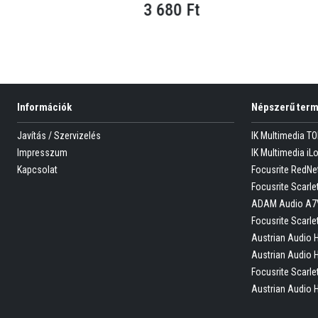
0 Ft
3 680 Ft
Információk
Népszerű ter
Javítás / Szervizelés
IK Multimedia T
Impresszum
IK Multimedia iL
Kapcsolat
Focusrite RedNe
Focusrite Scarlet
ADAM Audio A7
Focusrite Scarle
Austrian Audio 
Austrian Audio 
Focusrite Scarle
Austrian Audio 