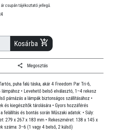
 ár csupán tájékoztató jellegű.
R4
Kosárba
Megosztás
Tartós, puha falú táska, akár 4 Freedom Par Tri-6,
 lámpához • Levehető belső elválasztó, 1–4 rekesz
első párnázás a lámpák biztonságos szállításához •
k és kiegészítők tárolására • Gyors hozzáférés
 felállítás és bontás során Műszaki adatok: • Súly:
ret: 279 x 267 x 183 mm • Rekeszméret: 138 x 145 x
 száma: 3–6 (1 vagy 4 belső, 2 külső)