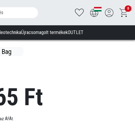
0
deotechnika
Újracsomagolt termékek
OUTLET
 Bag
65 Ft
az ÁFÁt.