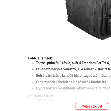
Főbb jellemzők:
Tartós, puha falú táska, akár 4 Freedom Par Tri-
Levehető belső elválasztó, 1–4 rekesz kialakítás
Belső párnázás a lámpák biztonságos szállításáho
Oldalzsebek kábelek és kiegészítők tárolására
Gyors hozzáférés minden rekeszhez a felállítás é
Műszaki adatok:
Súly: 0,9 kg
Mutass többet
Belső méret: 279 x 267 x 183 mm