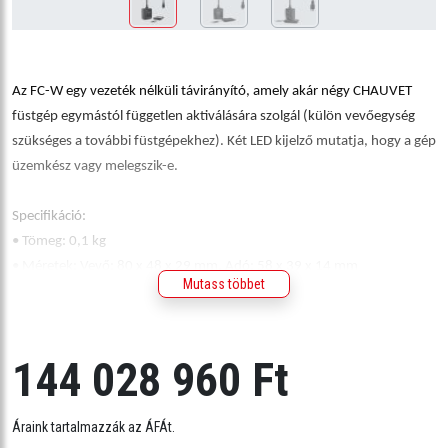
Az FC-W egy vezeték nélküli távirányító, amely akár négy CHAUVET
füstgép egymástól független aktiválására szolgál (külön vevőegység
szükséges a további füstgépekhez). Két LED kijelző mutatja, hogy a gép
üzemkész vagy melegszik-e.
Specifikáció:
• Tömeg: 0,1 kg
• Méretek: Vevő: 80 x 48 x 29 mm, Adó: 58 x 39 x 14 mm
Mutass többet
• Jóváhagyások: FCC
• Működési frekvencia: 433 MHz
• Kábelhossz: 0,3 m
144 028 960 Ft
• Max. akadálymentes távolság: 30,5 m
• Kompatibilis a következőkkel: Geyser T6, Hurricane 1000, Hurricane
1200, Hurricane 1600 és Hurricane 2000
Áraink tartalmazzák az ÁFÁt.