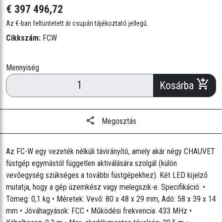
€ 397 496,72
Az €-ban feltüntetett ár csupán tájékoztató jellegű.
Cikkszám:
FCW
Mennyiség
Kosárba
Megosztás
Az FC-W egy vezeték nélküli távirányító, amely akár négy CHAUVET
füstgép egymástól független aktiválására szolgál (külön
vevőegység szükséges a további füstgépekhez). Két LED kijelző
mutatja, hogy a gép üzemkész vagy melegszik-e. Specifikáció: •
Tömeg: 0,1 kg • Méretek: Vevő: 80 x 48 x 29 mm, Adó: 58 x 39 x 14
mm • Jóváhagyások: FCC • Működési frekvencia: 433 MHz •