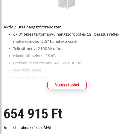
Aktív 2-utas hangszórórendszer
6x 3" teljes tartományú hangszóróból és 12" basszus reflex
mélynyomóból 2,5" hangtekerccsel
Teljesítmény: 2100 W csúcs
Maximális szint: 128 dB
Frekvencia tartomány: 40 - 20 000 Hz
DSP feldolgozás
Bemenet: Jack / XLR
Puha limiter
Mutass többet
Súly: 23,8 kg
654 915 Ft
Áraink tartalmazzák az ÁFÁt.