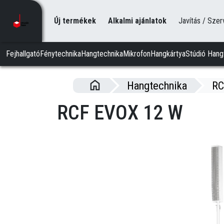
Új termékek
Alkalmi ajánlatok
Javítás / Szer
Fejhallgató
Fénytechnika
Hangtechnika
Mikrofon
Hangkártya
Stúdió Hang
Hangtechnika
RC
RCF EVOX 12 W