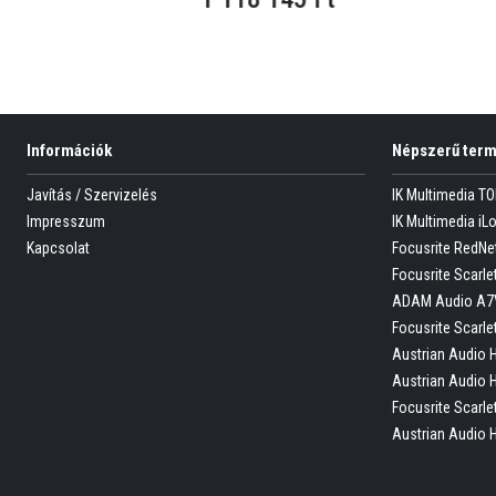
Információk
Népszerű ter
Javítás / Szervizelés
IK Multimedia T
Impresszum
IK Multimedia iL
Kapcsolat
Focusrite RedNe
Focusrite Scarlet
ADAM Audio A7
Focusrite Scarle
Austrian Audio 
Austrian Audio 
Focusrite Scarle
Austrian Audio 