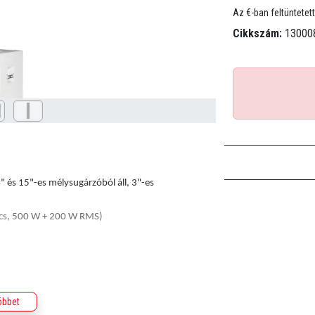
Az €-ban feltüntetett
Cikkszám:
13000
 és 15"-es mélysugárzóból áll, 3"-es
úcs, 500 W + 200 W RMS)
öbbet