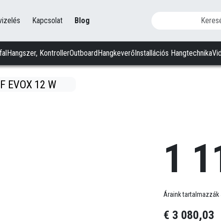
vizelés
Kapcsolat
Blog
fal
Hangszer, Kontroller
Outboard
Hangkeverő
Installációs Hangtechnika
Vi
F EVOX 12 W
1 1
Áraink tartalmazzák 
€ 3 080,03