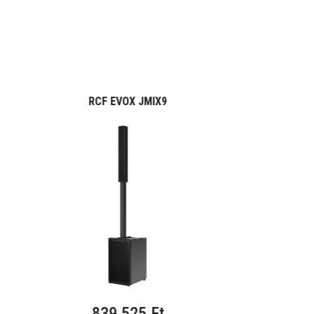
RCF EVOX JMIX9
RCF EV
839 525 Ft
839