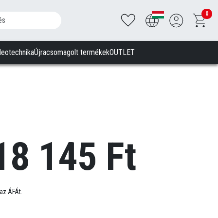
0
deotechnika
Újracsomagolt termékek
OUTLET
18 145 Ft
az ÁFÁt.