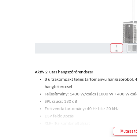
Aktív 2-utas hangszórórendszer
8 ultrakompakt teljes tartományú hangszóróból, 4"
hangtekerccsel
Teljesítmény: 1400 W/csúcs (1000 W + 400 W cs
SPL csúcs: 130 dB
Frekvencia tartomány: 40 Hz bisz 20 kHz
DSP feldolgozás
XLR-TRS kombinált aljzat
Puha limiter
Mutass t