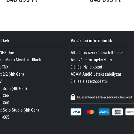
mékek
Vásárlási információk
ONEX One
Általános szerződési feltételek
oud Micro Monitor - Black
Adatvédelmi tájékoztató
t TNX
Elállási Nyilatkozat
t 2i2 (4th Gen)
ADAM Audió Jétékszabályzat
V
Elállás a szerződéstől
tt Solo (4th Gen)
Hi-X55
Hi-X60
tt Solo Studio (4th Gen)
Hi-X65