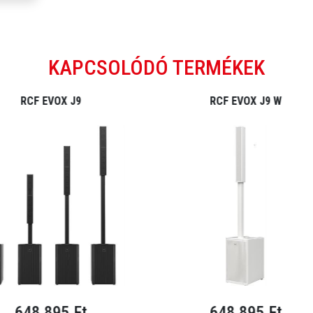
rúd
KAPCSOLÓDÓ TERMÉKEK
RCF EVOX J9
RCF EVOX J9 W
648 895 Ft
648 895 Ft