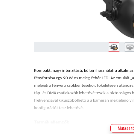
Kompakt, nagy intenzitású, kültéri használatra alkalma
fényforrása egy 90 W-os meleg-fehér LED. Az emulált „a
melegíti a fényerő csökkentésekor, tökéletesen utánoz
táp- és DMX csatlakozók lehetővé teszik a biztonságos h
frekvenciával kiküszöbölhető a a kamerán megjelenő vi
konfigurációt tesz lehetővé.
Termékjellemzők
Mutass t
Nagy intenzitású, egyetlen testből álló, IP65 bes
körülmények között történő használatra.