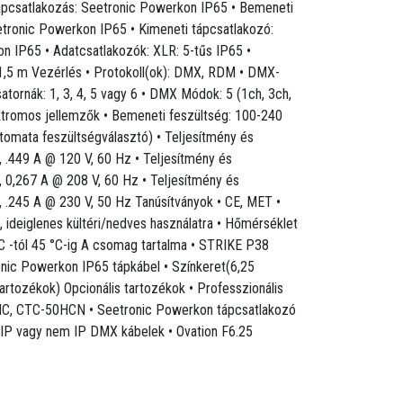
ápcsatlakozás: Seetronic Powerkon IP65 • Bemeneti
etronic Powerkon IP65 • Kimeneti tápcsatlakozó:
n IP65 • Adatcsatlakozók: XLR: 5-tűs IP65 •
 1,5 m Vezérlés • Protokoll(ok): DMX, RDM • DMX-
tornák: 1, 3, 4, 5 vagy 6 • DMX Módok: 5 (1ch, 3ch,
ektromos jellemzők • Bemeneti feszültség: 100-240
tomata feszültségválasztó) • Teljesítmény és
, .449 A @ 120 V, 60 Hz • Teljesítmény és
, 0,267 A @ 208 V, 60 Hz • Teljesítmény és
, .245 A @ 230 V, 50 Hz Tanúsítványok • CE, MET •
, ideiglenes kültéri/nedves használatra • Hőmérséklet
°C -tól 45 °C-ig A csomag tartalma • STRIKE P38
onic Powerkon IP65 tápkábel • Színkeret(6,25
rtozékok) Opcionális tartozékok • Professzionális
HC, CTC-50HCN • Seetronic Powerkon tápcsatlakozó
ú IP vagy nem IP DMX kábelek • Ovation F6.25