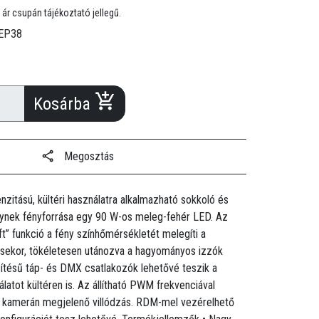
 ár csupán tájékoztató jellegű.
EP38
Kosárba
Megosztás
nzitású, kültéri használatra alkalmazható sokkoló és
ynek fényforrása egy 90 W-os meleg-fehér LED. Az
ft” funkció a fény színhőmérsékletét melegíti a
sekor, tökéletesen utánozva a hagyományos izzók
ítésű táp- és DMX csatlakozók lehetővé teszik a
latot kültéren is. Az állítható PWM frekvenciával
a kamerán megjelenő villódzás. RDM-mel vezérelhető