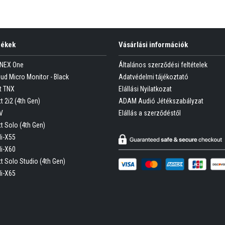
mékek
Vásárlási információk
ONEX One
Általános szerződési feltételek
oud Micro Monitor - Black
Adatvédelmi tájékoztató
t TNX
Elállási Nyilatkozat
t 2i2 (4th Gen)
ADAM Audió Jétékszabályzat
V
Elállás a szerződéstől
tt Solo (4th Gen)
Hi-X55
Hi-X60
tt Solo Studio (4th Gen)
Hi-X65