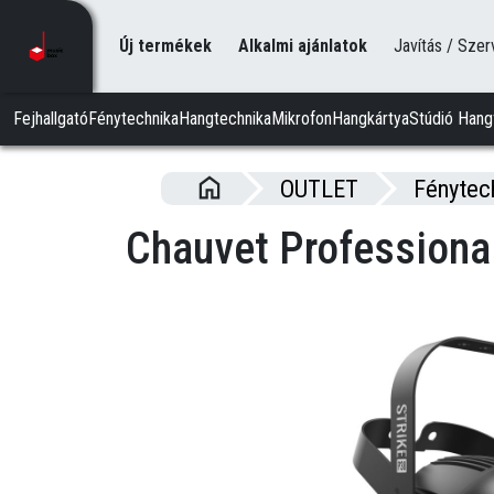
Új termékek
Alkalmi ajánlatok
Javítás / Szer
Fejhallgató
Fénytechnika
Hangtechnika
Mikrofon
Hangkártya
Stúdió Hang
OUTLET
Fénytec
Chauvet Professional