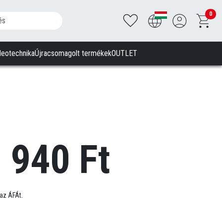
0
deotechnika
Újracsomagolt termékek
OUTLET
 940 Ft
az ÁFÁt.