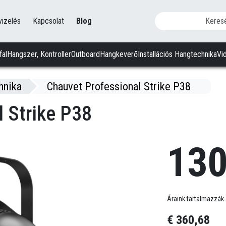
vizelés
Kapcsolat
Blog
fal
Hangszer, Kontroller
Outboard
Hangkeverő
Installációs Hangtechnika
Vi
hnika
Chauvet Professional Strike P38
 Strike P38
130
Áraink tartalmazzák 
€ 360,68