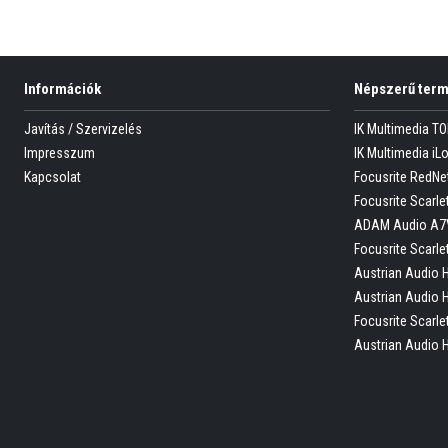
Információk
Népszerű ter
Javítás / Szervizelés
IK Multimedia T
Impresszum
IK Multimedia iL
Kapcsolat
Focusrite RedNe
Focusrite Scarlet
ADAM Audio A7
Focusrite Scarle
Austrian Audio 
Austrian Audio 
Focusrite Scarle
Austrian Audio 