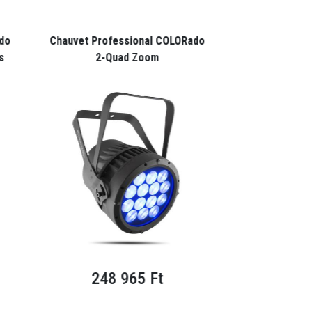
do
Chauvet Professional COLORado
Chauvet Profes
s
2-Quad Zoom
30 HD
248 965 Ft
112