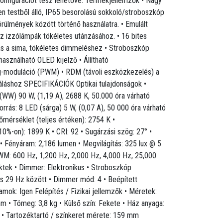
onfigurációt tesz lehetővé. Termékjellemzők • Nagy
len testből álló, IP65 besorolású sokkoló/stroboszkóp
örülmények között történő használatra. • Emulált
az izzólámpák tökéletes utánzásához. • 16 bites
s a sima, tökéletes dimmeléshez • Stroboszkóp
használható OLED kijelző • Állítható
-moduláció (PWM) • RDM (távoli eszközkezelés) a
áláshoz SPECIFIKÁCIÓK Optikai tulajdonságok •
(WW) 90 W, (1,19 A), 2688 K, 50.000 óra várható
forrás: 8 LED (sárga) 5 W, (0,07 A), 50 000 óra várható
hőmérséklet (teljes értéken): 2754 K •
0%-on): 1899 K • CRI: 92 • Sugárzási szög: 27° •
 • Fényáram: 2,186 lumen • Megvilágítás: 325 lux @ 5
WM: 600 Hz, 1,200 Hz, 2,000 Hz, 4,000 Hz, 25,000
ktek • Dimmer: Elektronikus • Stroboszkóp
és 29 Hz között • Dimmer mód: 4 • Beépített
amok: Igen Felépítés / Fizikai jellemzők • Méretek:
 • Tömeg: 3,8 kg • Külső szín: Fekete • Ház anyaga:
 • Tartozéktartó / színkeret mérete: 159 mm