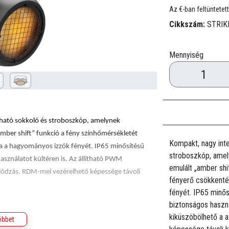
Az €-ban feltüntetett
Cikkszám:
STRIK
Mennyiség
zható sokkoló és stroboszkóp, amelynek
mber shift” funkció a fény színhőmérsékletét
Kompakt, nagy inte
va a hagyományos izzók fényét. IP65 minősítésű
stroboszkóp, amel
asználatot kültéren is. Az állítható PWM
emulált „amber shi
llódzás. RDM-mel vezérelhető képessége távoli
fényerő csökkenté
fényét. IP65 minős
biztonságos haszná
kiküszöbölhető a 
öbbet
orolású sokkoló/stroboszkóp minden időjárási