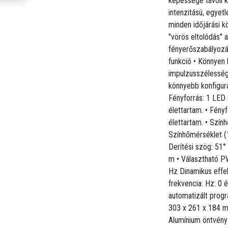
képessége távoli k
 utánzásához.
intenzitású, egyet
mmeléshez
minden időjárási k
"vörös eltolódás" 
láshoz
fényerőszabályozá
funkció • Könnyen 
impulzusszélesség
0.000 óra várható élettartam.
könnyebb konfigur
a várható élettartam.
Fényforrás: 1 LED 
élettartam. • Fény
élettartam. • Szín
Színhőmérséklet (1
Derítési szög: 51°
000 Hz, 25,000 Hz
m • Választható P
Hz Dinamikus effe
frekvencia: Hz: 0 
automatizált progr
303 x 261 x 184 mm
Alumínium öntvény