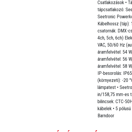
Csatlakozások • T
tápcsatlakozó: Se
Seetronic Powerko
Kábelhossz (táp):
csatornák: DMX-csa
4ch, 5ch, 6ch) El
VAC, 50/60 Hz (au
áramfelvétel: 54 W
áramfelvétel: 56 W
áramfelvétel: 58 W
IP-besorolás: IP65
omata feszültségválasztó)
(környezeti): -20 
V, 60 Hz
 V, 60 Hz
lámpatest • Seetr
V, 50 Hz
in/158,75 mm-es ta
bilincsek: CTC-50
nálatra
kábelek • 5 pólus
Barndoor