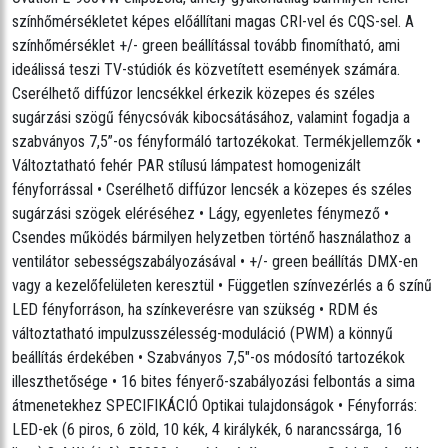
Fényáram (közepes lencse): 3,967 lumen
színhőmérsékletet képes előállítani magas CRI-vel és CQS-sel. A
Fényáram (széles lencse): 4,476 lumen
Megvilágítás (közepes lencse): 1220 lux @ 5 m
színhőmérséklet +/- green beállítással tovább finomítható, ami
Megvilágítás (széles lencse): 220 lux @ 5 m
ideálissá teszi TV-stúdiók és közvetített események számára.
Választható PWM: 600 Hz, 1200 Hz, 2000 Hz, 4000 Hz, 6000 Hz,
6000 Hz, 25000 Hz
Cserélhető diffúzor lencsékkel érkezik közepes és széles
Dinamikus effektek
sugárzási szögű fénycsóvák kibocsátásához, valamint fogadja a
Dimmer: Elektronikus
szabványos 7,5”-os fényformáló tartozékokat. Termékjellemzők •
Shutter/Stroboszkóp: Elektronikus
Stroboszkóp frekvencia: Hz: 0-29 Hz
Változtatható fehér PAR stílusú lámpatest homogenizált
Önálló színkeverés: Igen
fényforrással • Cserélhető diffúzor lencsék a közepes és széles
Színhőmérséklet presetek: Igen
Dimmer mód: 4
sugárzási szögek eléréséhez • Lágy, egyenletes fénymező •
Beépített automatizált programok: Yes
Csendes működés bármilyen helyzetben történő használathoz a
Felépítés / Fizikai jellemzők
ventilátor sebességszabályozásával • +/- green beállítás DMX-en
Méretek: 317 x 326 x 363 mm
Tömeg: 5,5 kg
vagy a kezelőfelületen keresztül • Független színvezérlés a 6 színű
Külső szín: Fekete
LED fényforráson, ha színkeverésre van szükség • RDM és
Tartozéktartó / színkeret mérete: 191 mm
Csatlakozások
változtatható impulzusszélesség-moduláció (PWM) a könnyű
Adatcsatlakozók: XLR csatlakozók: 3- és 5-tűs XLR
beállítás érdekében • Szabványos 7,5"-os módosító tartozékok
Kábelhossz (tápellátás): (1,5 m)
illeszthetősége • 16 bites fényerő-szabályozási felbontás a sima
Vezérlés
átmenetekhez SPECIFIKÁCIÓ Optikai tulajdonságok • Fényforrás:
Vezérlési protokoll: DMX, RDM
DMX-csatornák: DMX-csatornák: 3, 5, 6, 8, 11, 15 vagy 17
LED-ek (6 piros, 6 zöld, 10 kék, 4 királykék, 6 narancssárga, 16
DMX Módok: (3, 5, 6, 8, 11, 15, 17)