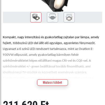
Kompakt, nagy intenzitású és gyakorlatilag zajtalan par lámpa, amely
fejlett, többszínű LED-del állít elő egységes, egyenletes fénymezőt.
Ugyanazt a 6 színű LED rendszert tartalmazza, mint az Ovation E-
930VW ellipszoid, amely gyakorlatilag bármilyen fehér
színhőmérsékletet képes előállítani magas CRI-vel és CQS-sel. A
színhőmérséklet +/- green beállítással tovább finomítható, ami
ideálissá teszi TV-stúdiók és közvetített események számára.
Cserélhető diffúzor lencsékkel érkezik közepes és széles sugárzási
Mutass többet
szögű fénycsóvák kibocsátásához, valamint fogadja a szabványos
7,5”-os fényformáló tartozékokat.
211 620 Ft
Termékjellemzők