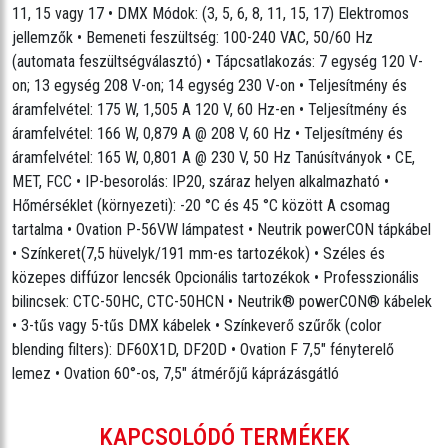
11, 15 vagy 17 • DMX Módok: (3, 5, 6, 8, 11, 15, 17) Elektromos
jellemzők • Bemeneti feszültség: 100-240 VAC, 50/60 Hz
(automata feszültségválasztó) • Tápcsatlakozás: 7 egység 120 V-
on; 13 egység 208 V-on; 14 egység 230 V-on • Teljesítmény és
áramfelvétel: 175 W, 1,505 A 120 V, 60 Hz-en • Teljesítmény és
áramfelvétel: 166 W, 0,879 A @ 208 V, 60 Hz • Teljesítmény és
áramfelvétel: 165 W, 0,801 A @ 230 V, 50 Hz Tanúsítványok • CE,
MET, FCC • IP-besorolás: IP20, száraz helyen alkalmazható •
Hőmérséklet (környezeti): -20 °C és 45 °C között A csomag
tartalma • Ovation P-56VW lámpatest • Neutrik powerCON tápkábel
• Színkeret(7,5 hüvelyk/191 mm-es tartozékok) • Széles és
közepes diffúzor lencsék Opcionális tartozékok • Professzionális
bilincsek: CTC-50HC, CTC-50HCN • Neutrik® powerCON® kábelek
• 3-tűs vagy 5-tűs DMX kábelek • Színkeverő szűrők (color
blending filters): DF60X1D, DF20D • Ovation F 7,5" fényterelő
lemez • Ovation 60°-os, 7,5" átmérőjű káprázásgátló
KAPCSOLÓDÓ TERMÉKEK