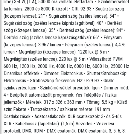
lime) 3-4 W, (1 A), 50000 óra várható élettartam. • Színhőmérséklet
Elektromos jellemzők
tartomány: 2800 és 8000 K között • CRI: 92-93 • Sugárzási szög
Bemeneti feszültség: 100-240 VAC, 50/60 Hz (automata
feszültségválasztó)
(közepes lencse): 21° • Sugárzási szög (széles lencse): 54° •
Tápcsatlakozás: 7 egység 120 V-on; 13 egység 208 V-on; 14
Sugárzási szög (széles lencse káprázásgátlóval): 40° • Derítési
egység 230 V-on
Teljesítmény és áramfelvétel: 175 W, 1,505 A 120 V, 60 Hz-en
szög (közepes lencse): 35° • Derítési szög (széles lencse): 84° •
Teljesítmény és áramfelvétel: 166 W, 0,879 A @ 208 V, 60 Hz
Derítési szög (széles lencse káprázásgátlóval): 66° • Fényáram
Teljesítmény és áramfelvétel: 165 W, 0,801 A @ 230 V, 50 Hz
Tanúsítványok
(közepes lencse): 3,967 lumen • Fényáram (széles lencse): 4,476
CE, MET, FCC
lumen • Megvilágítás (közepes lencse): 1220 lux @ 5 m •
IP-besorolás: IP20, száraz helyen alkalmazható
Megvilágítás (széles lencse): 220 lux @ 5 m • Választható PWM:
Hőmérséklet (környezeti): -20 °C és 45 °C között
A csomag tartalma
600 Hz, 1200 Hz, 2000 Hz, 4000 Hz, 6000 Hz, 6000 Hz, 25000 Hz
Ovation P-56VW lámpatest
Dinamikus effektek • Dimmer: Elektronikus • Shutter/Stroboszkóp:
Neutrik powerCON tápkábel
Elektronikus • Stroboszkóp frekvencia: Hz: 0-29 Hz • Önálló
Színkeret(7,5 hüvelyk/191 mm-es tartozékok)
Széles és közepes diffúzor lencsék
színkeverés: Igen • Színhőmérséklet presetek: Igen • Dimmer mód:
Opcionális tartozékok
4 • Beépített automatizált programok: Yes Felépítés / Fizikai
Professzionális bilincsek: CTC-50HC, CTC-50HCN
jellemzők • Méretek: 317 x 326 x 363 mm • Tömeg: 5,5 kg • Külső
Neutrik® powerCON® kábelek
3-tűs vagy 5-tűs DMX kábelek
szín: Fekete • Tartozéktartó / színkeret mérete: 191 mm
Színkeverő szűrők (color blending filters): DF60X1D, DF20D
Csatlakozások • Adatcsatlakozók: XLR csatlakozók: 3- és 5-tűs
Ovation F 7,5" fényterelő lemez
Ovation 60°-os, 7,5" átmérőjű káprázásgátló
XLR • Kábelhossz (tápellátás): (1,5 m) Vezérlés • Vezérlési
protokoll: DMX, RDM • DMX-csatornák: DMX-csatornák: 3, 5, 6, 8,