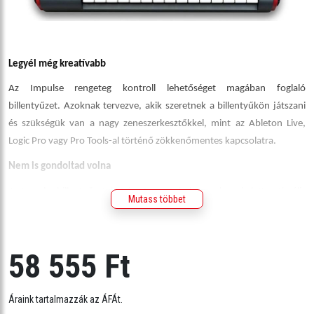
Legyél még kreatívabb
Az Impulse rengeteg kontroll lehetőséget magában foglaló
billentyűzet. Azoknak tervezve, akik szeretnek a billentyűkön játszani
és szükségük van a nagy zeneszerkesztőkkel, mint az Ableton Live,
Logic Pro vagy Pro Tools-al történő zökkenőmentes kapcsolatra.
Nem is gondoltad volna
Az Impulse billentyűzeteket úgy terveztük, hogy a kezed alatt optimális
Mutass többet
mennyiségű, jól átgondolt kezelőszervek legyenek , mindez persze
kiemelkedő minőségben. A normál méretű félig súlyozott billentyűk
aftertouch funkcióval felelnek a magas játékélményért. HRS (High Rate
58 555 Ft
Scan) üzemmódban használva a készülék minden másodpercben 10
000 mintavételezést végez el azért, hogy a játékod legapróbb részletei
is megmaradjanak.
Áraink tartalmazzák az ÁFÁt.