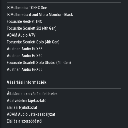
IK Multimedia TONEX One
Masszív felépítmény és strapabíró alkatrészek!
IK Multimedia iLoud Micro Monitor - Black
Csatlakoztasd és indulunk
Focusrite RedNet TNX
Focusrite Scarlett 2i2 (4th Gen)
Külső tápegység nélkül is működik MAC vagy Windows számítógéppel.
ADAM Audio A7V
Minden együtt a kezdéshez
Focusrite Scarlett Solo (4th Gen)
Ableton Live Lite, Novation Bass Station VST és 1GB letölthető
Austrian Audio Hi-X55
LoopMasters minta a csomagban.
Austrian Audio Hi-X60
Focusrite Scarlett Solo Studio (4th Gen)
Austrian Audio Hi-X65
Vásárlási információk
Általános szerződési feltételek
Adatvédelmi tájékoztató
Elállási Nyilatkozat
ADAM Audió Jétékszabályzat
Elállás a szerződéstől