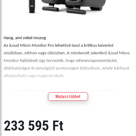
Hang, ami veled mozog
Az iLoud Micro Monitor Pro lehetővé teszi a kritikus keverést
stúdióban, otthon vagy útközben. A mindenütt jelenlévő iLoud Micro
Monitor fejlődését úgy tervezték, hogy referenciaprezentációt,
átláthatóságot és lenyűgöző pontosságot biztosítson, amely bárhová
elhelyezhető vagy magával viheti.
Az iLoud MTM MKII-vel és a zászlóshajó Precision modellekkel
Mutass többet
megegyező ARC szobakalibrációs és vezérlőszoftverrel a Micro Monitor
Pro lehetővé teszi, hogy színtelen, minőségi hangmonitorozást
tapasztaljon bármilyen térben, az akusztikailag kezelt helyiségektől a
233 595 Ft
hangos munkára kifejezetten nem tervezett terekig.