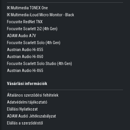
csatlakozó)
IK Multimedia TONEX One
• Tápegység
IK Multimedia iLoud Micro Monitor - Black
Focusrite RedNet TNX
Tartozék szoftverek:
Focusrite Scarlett 2i2 (4th Gen)
•
Brainworx bx_console
Focusrite
SC
- A
Focusrite
Studio Console
ADAM Audio A7V
aprólékosan hiteles emulációja. A klasszikus ISA 110 modul akkor jött
Focusrite Scarlett Solo (4th Gen)
létre, amikor Sir George Martin kérte Rupert Neve-től az AIR
Austrian Audio Hi-X55
Montserrat stúdiók egyedi moduljait. Az ISA 110 elsöprő sikere miatt
Austrian Audio Hi-X60
a
Focusrite
teljes stúdiókonzolt készített az ISA hangzásból. Ma ezt a
Focusrite Scarlett Solo Studio (4th Gen)
hangot pontosan újrateremtették a bx_console
Focusrite
SC beépülő
Austrian Audio Hi-X65
moduljában.
Vásárlási információk
•
Red 2 és Red 3 Plug-in Suite
- Pontosan modellezze
a
Focusrite
klasszikus vörös tartományú hangszínszabályzóját és
Általános szerződési feltételek
kompresszor hardverét-lehetővé teszi az eredetiek híres hangjának
Adatvédelmi tájékoztató
kényelmes kihasználását az audio szoftverben. A gyártók és a
Elállási Nyilatkozat
mérnökök által kivételes tisztaság és sokoldalúság miatt áhított eredeti
ADAM Audió Jétékszabályzat
Red 2 és Red 3 továbbra is professzionális berendezések.
Elállás a szerződéstől