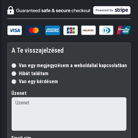
felvételi stúdiók világszerte. Most használhatja ezeket a tisztelt
darabokat, egyszerűen és
rugalmasan, saját keverékekben.
•
Plug-in Collective
- Ha bármilyen
Focusrite
hardvert regisztrál, akkor
hozzáférsz a legújabb innovatív szoftver brandekhez a piacon. A Plug-
in Collective naprakészen tartja a legújabb eszközöket, és néhány
A Te visszajelzésed
havonta új, ingyenes letöltéseket és kedvezményeket kínál.
Van egy megjegyzésem a weboldallal kapcsolatban
Hibát találtam
Van egy kérdésem
Üzenet