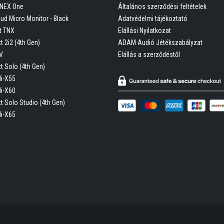
ONEX One
Általános szerződési feltételek
oud Micro Monitor - Black
Adatvédelmi tájékoztató
t TNX
Elállási Nyilatkozat
t 2i2 (4th Gen)
ADAM Audió Jétékszabályzat
V
Elállás a szerződéstől
tt Solo (4th Gen)
Hi-X55
Hi-X60
tt Solo Studio (4th Gen)
Hi-X65