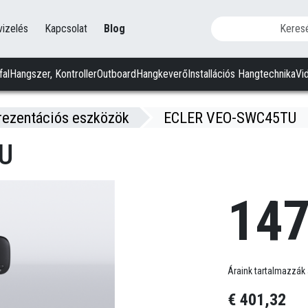
vizelés
Kapcsolat
Blog
fal
Hangszer, Kontroller
Outboard
Hangkeverő
Installációs Hangtechnika
Vi
rezentációs eszközök
ECLER VEO-SWC45TU
U
147
Áraink tartalmazzák 
€ 401,32