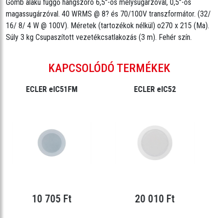
Gömb alakú függő hangszóró 6,5"-os mélysugárzóval, 0,5"-os
magassugárzóval. 40 WRMS @ 8? és 70/100V transzformátor. (32/
16/ 8/ 4 W @ 100V). Méretek (tartozékok nélkül) o270 x 215 (Ma).
Súly 3 kg Csupaszított vezetékcsatlakozás (3 m). Fehér szín.
KAPCSOLÓDÓ TERMÉKEK
ECLER eIC51FM
ECLER eIC52
10 705 Ft
20 010 Ft