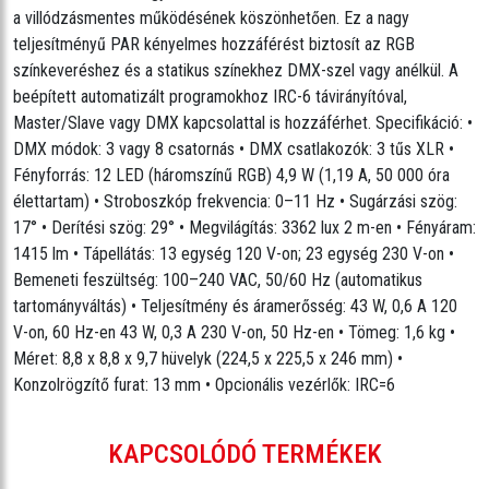
a villódzásmentes működésének köszönhetően. Ez a nagy
teljesítményű PAR kényelmes hozzáférést biztosít az RGB
színkeveréshez és a statikus színekhez DMX-szel vagy anélkül. A
beépített automatizált programokhoz IRC-6 távirányítóval,
Master/Slave vagy DMX kapcsolattal is hozzáférhet. Specifikáció: •
DMX módok: 3 vagy 8 csatornás • DMX csatlakozók: 3 tűs XLR •
Fényforrás: 12 LED (háromszínű RGB) 4,9 W (1,19 A, 50 000 óra
élettartam) • Stroboszkóp frekvencia: 0–11 Hz • Sugárzási szög:
17° • Derítési szög: 29° • Megvilágítás: 3362 lux 2 m-en • Fényáram:
1415 lm • Tápellátás: 13 egység 120 V-on; 23 egység 230 V-on •
Bemeneti feszültség: 100–240 VAC, 50/60 Hz (automatikus
tartományváltás) • Teljesítmény és áramerősség: 43 W, 0,6 A 120
V-on, 60 Hz-en 43 W, 0,3 A 230 V-on, 50 Hz-en • Tömeg: 1,6 kg •
Méret: 8,8 x 8,8 x 9,7 hüvelyk (224,5 x 225,5 x 246 mm) •
Konzolrögzítő furat: 13 mm • Opcionális vezérlők: IRC=6
KAPCSOLÓDÓ TERMÉKEK