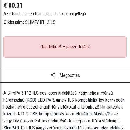
€ 80,01
élettartam)
• Stroboszkóp frekvencia: 0–11 Hz
Az €-ban feltüntetett ár csupán tájékoztató jellegű.
• Sugárzási szög: 17°
Cikkszám:
SLIMPART12ILS
• Derítési szög: 29°
• Megvilágítás: 3362 lux 2 m-en
• Fényáram: 1415 lm
Rendelhető – jelezd felénk
• Tápellátás: 13 egység 120 V-on; 23 egység 230 V-on
• Bemeneti feszültség: 100–240 VAC, 50/60 Hz (automatikus
tartományváltás)
• Teljesítmény és áramerősség:
Megosztás
43 W, 0,6 A 120 V-on, 60 Hz-en
43 W, 0,3 A 230 V-on, 50 Hz-en
• Tömeg: 1,6 kg
A SlimPAR T12 ILS egy lapos kialakítású, nagy teljesítményű,
háromszínű (RGB) LED PAR, amely ILS-kompatibilis, így könnyedén
• Méret: 8,8 x 8,8 x 9,7 hüvelyk (224,5 x 225,5 x 246 mm)
hozhat létre összehangolt fényjátékokat a különböző lámpatestek
• Konzolrögzítő furat: 13 mm
között. A D-Fi USB-kompatibilitás vezeték nélküli Master/Slave
• Opcionális vezérlők: IRC=6
vagy DMX vezérlést tesz lehetővé. A táncparketttől a stúdióig a
SlimPAR T12 ILS nagyszerűen használható kamerás felvételekhez