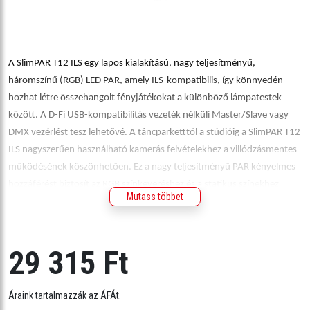
A SlimPAR T12 ILS egy lapos kialakítású, nagy teljesítményű,
háromszínű (RGB) LED PAR, amely ILS-kompatibilis, így könnyedén
hozhat létre összehangolt fényjátékokat a különböző lámpatestek
között. A D-Fi USB-kompatibilitás vezeték nélküli Master/Slave vagy
DMX vezérlést tesz lehetővé. A táncparketttől a stúdióig a SlimPAR T12
ILS nagyszerűen használható kamerás felvételekhez a villódzásmentes
működésének köszönhetően. Ez a nagy teljesítményű PAR kényelmes
hozzáférést biztosít az RGB színkeveréshez és a statikus színekhez
Mutass többet
DMX-szel vagy anélkül. A beépített automatizált programokhoz IRC-6
távirányítóval, Master/Slave vagy DMX kapcsolattal is hozzáférhet.
29 315 Ft
Specifikáció:
• DMX módok: 3 vagy 8 csatornás
• DMX csatlakozók: 3 tűs XLR
Áraink tartalmazzák az ÁFÁt.
• Fényforrás: 12 LED (háromszínű RGB) 4,9 W (1,19 A, 50 000 óra