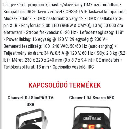
hangvezérelt programok, master/slave vagy DMX üzemmódban •
Kompatibilis IRC-6 távvezérlővel • CHS-40 VIP táskával kompatibilis
Műszaki adatok: • DMX csatornák: 3 vagy 12 • DMX csatlakozó: 3-
pin XLR • Fényforrás: 2 db LED (RGBW & CMYO), 10 W, 50 000 óra
élettartam • Strobe frekvencia: 0–20 Hz • Lefedettségi szög: 118°
• Power linking: 16 egység @ 120 V; 29 egység @ 230 V •
Bemeneti feszültség: 100–240 VAC, 50/60 Hz (auto-ranging) •
Teljesítmény és áram: 34 W, 0,5 A @ 120 V, 60 Hz • Súly: 2,3 kg (5,2
lb) • Méret: 230 x 220 x 240 mm (9 x 8,7 x 9,4 in) • CE minősítés •
Tartókonzol furat: 13 mm • Opcionális vezérlő: IRC
KAPCSOLÓDÓ TERMÉKEK
Chauvet DJ SlimPAR T6
Chauvet DJ Swarm 5FX
USB