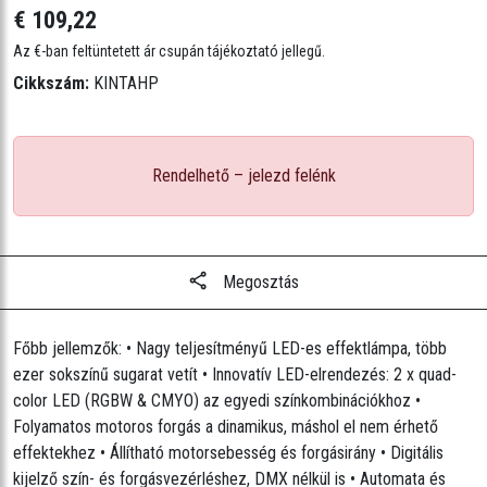
DMX csatlakozó: 3-pin XLR
€ 109,22
Fényforrás: 2 db LED (RGBW & CMYO), 10 W, 50 000 óra
Az €-ban feltüntetett ár csupán tájékoztató jellegű.
élettartam
Cikkszám:
KINTAHP
Strobe frekvencia: 0–20 Hz
Lefedettségi szög: 118°
Power linking: 16 egység @ 120 V; 29 egység @ 230 V
Rendelhető – jelezd felénk
Bemeneti feszültség: 100–240 VAC, 50/60 Hz (auto-ranging)
Teljesítmény és áram: 34 W, 0,5 A @ 120 V, 60 Hz
Súly: 2,3 kg (5,2 lb)
Méret: 230 x 220 x 240 mm (9 x 8,7 x 9,4 in)
Megosztás
CE minősítés
Tartókonzol furat: 13 mm
Főbb jellemzők: • Nagy teljesítményű LED-es effektlámpa, több
Opcionális vezérlő: IRC
ezer sokszínű sugarat vetít • Innovatív LED-elrendezés: 2 x quad-
color LED (RGBW & CMYO) az egyedi színkombinációkhoz •
Folyamatos motoros forgás a dinamikus, máshol el nem érhető
effektekhez • Állítható motorsebesség és forgásirány • Digitális
kijelző szín- és forgásvezérléshez, DMX nélkül is • Automata és