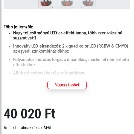
Főbb jellemzők:
Nagy teljesítményű LED-es effektlámpa, több ezer sokszínű
sugarat vetít
Innovatív LED-elrendezés: 2 x quad-color LED (RGBW & CMYO)
az egyedi színkombinációkhoz
Folyamatos motoros forgás a dinamikus, máshol el nem érhető
effektekhez
Állítható motorsebesség és forgásirány
Digitális kijelző szín- és forgásvezérléshez, DMX nélkül is
Mutass többet
Automata és hangvezérelt programok, master/slave vagy DMX
üzemmódban
Kompatibilis IRC-6 távvezérlővel
40 020 Ft
CHS-40 VIP táskával kompatibilis
Műszaki adatok:
DMX csatornák: 3 vagy 12
Áraink tartalmazzák az ÁFÁt.