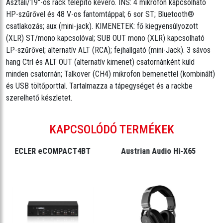
Asztali/19"-os rack telepítő keverő. INS: 4 mikrofon kapcsolható
HP-szűrővel és 48 V-os fantomtáppal; 6 sor ST; Bluetooth®
csatlakozás; aux (mini-jack). KIMENETEK: fő kiegyensúlyozott
(XLR) ST/mono kapcsolóval; SUB OUT mono (XLR) kapcsolható
LP-szűrővel; alternatív ALT (RCA); fejhallgató (mini-Jack). 3 sávos
hang Ctrl és ALT OUT (alternatív kimenet) csatornánként küld
minden csatornán; Talkover (CH4) mikrofon bemenettel (kombinált)
és USB töltőporttal. Tartalmazza a tápegységet és a rackbe
szerelhető készletet.
KAPCSOLÓDÓ TERMÉKEK
ECLER eCOMPACT4BT
Austrian Audio Hi-X65