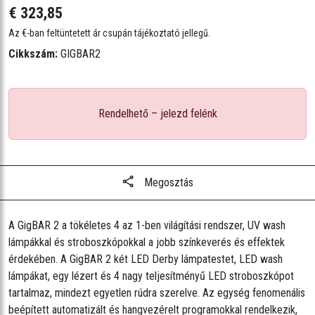
€ 323,85
• DMX módok: 3, 11 vagy 23 csatornás
• DMX csatlakozók: 3 tűs XLR
Az €-ban feltüntetett ár csupán tájékoztató jellegű.
• Fényforrás: (par): 6 LED (négyszínű RGB+UV) 3,5 W (1 A), 50 000 óra
Cikkszám:
GIGBAR2
élettartam
(stroboszkóp): 4 LED (fehér és UV) 5 W (1,5 A), 50 000 óra élettartam
(Derby): 6 LED (2 piros, 2 zöld, 2 kék) 5 W (1,6 A), 50 000 óra
Rendelhető – jelezd felénk
élettartam
650 nm/100 mW (piros) lézerdióda, 532 nm/30 mW (zöld) lézerdióda
• Stroboszkóp frekvencia: (stroboszkóp): 0–18 Hz
• Sugárzási szög: (pars): 13°
Megosztás
(stroboszkóp): 8°
• Derítési szög: (pars): 24°
(stroboszkóp): 18°
A GigBAR 2 a tökéletes 4 az 1-ben világítási rendszer, UV wash
lámpákkal és stroboszkópokkal a jobb színkeverés és effektek
• Lefedettségi szög: (lézer): 93°
érdekében. A GigBAR 2 két LED Derby lámpatestet, LED wash
(Derby): 114°
lámpákat, egy lézert és 4 nagy teljesítményű LED stroboszkópot
• Állványméret: 37,4 mm
tartalmaz, mindezt egyetlen rúdra szerelve. Az egység fenomenális
• Megvilágítás: (pars): 1205 lux @ 2 m (egységenként)
beépített automatizált és hangvezérelt programokkal rendelkezik,
(stroboszkóp): 86 lux @ 2 m (zónánként)