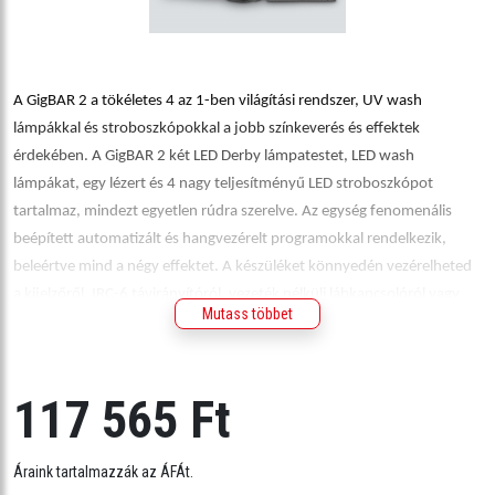
A GigBAR 2 a tökéletes 4 az 1-ben világítási rendszer, UV wash
lámpákkal és stroboszkópokkal a jobb színkeverés és effektek
érdekében. A GigBAR 2 két LED Derby lámpatestet, LED wash
lámpákat, egy lézert és 4 nagy teljesítményű LED stroboszkópot
tartalmaz, mindezt egyetlen rúdra szerelve. Az egység fenomenális
beépített automatizált és hangvezérelt programokkal rendelkezik,
beleértve mind a négy effektet. A készüléket könnyedén vezérelheted
a kijelzőről, IRC-6 távirányítóról, vezeték nélküli lábkapcsolóról vagy
Mutass többet
DMX-ről, hogy a bulidat magasabb szintre emeld. Több egység
master/slave üzemmódba kapcsolásával időt takaríthatsz meg a
kábelek és hosszabbítók fektetésével több egység összekapcsolásával.
117 565 Ft
Gyors be- és kijutás a mellékelt állvánnyal, vezeték nélküli
lábkapcsolóval és ingyenes hordtáskákkal.
Áraink tartalmazzák az ÁFÁt.
Specifikáció