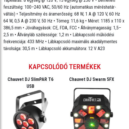
Tápellátás: 8 egység @ 120 V; 15 egység @ 230 V • Bemeneti
feszültség: 100–240 VAC, 50/60 Hz (automatikus méréshatár-
váltás) • Teljesítmény és áramerősség: 68 W, 1 A @ 120 V, 60 Hz
64 W, 0,5 A @ 230 V, 50 Hz • Tömeg: 11,6 kg • Méret: 1185 x 110 x
386,5 mm • Jóváhagyások: CE, FDA, FCC • Állványmagasság: 1,5–
2,5 m • Állványláb szélessége: 1,2 m • Lábkapcsoló működési
frekvenciája: 433 MHz • Lábkapcsoló maximális akadálymentes
távolsága: 30,5 m • Lábkapcsoló akkumulátora: 12 V A23
KAPCSOLÓDÓ TERMÉKEK
Chauvet DJ SlimPAR T6
Chauvet DJ Swarm 5FX
USB