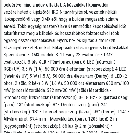
beleértve mind a négy effektet. A készüléket könnyedén
• Tápellátás: 8 egység @ 120 V; 15 egység @ 230 V
vezérelheted a kijelzőről, IRC-6 távirányítóról, vezeték nélküli
• Bemeneti feszültség: 100–240 VAC, 50/60 Hz (automatikus
lábkapcsolóról vagy DMX-ről, hogy a bulidat magasabb szintre
méréshatár-váltás)
emeld. Több egység master/slave üzemmódba kapcsolásával időt
• Teljesítmény és áramerősség: 68 W, 1 A @ 120 V, 60 Hz
takaríthatsz meg a kábelek és hosszabbítók fektetésével több
64 W, 0,5 A @ 230 V, 50 Hz
egység összekapcsolásával. Gyors be- és kijutás a mellékelt
• Tömeg: 11,6 kg
állvánnyal, vezeték nélküli lábkapcsolóval és ingyenes hordtáskákkal.
• Méret: 1185 x 110 x 386,5 mm
Specifikáció • DMX módok: 3, 11 vagy 23 csatornás • DMX
• Jóváhagyások: CE, FDA, FCC
csatlakozók: 3 tűs XLR • Fényforrás: (par): 6 LED (négyszínű
• Állványmagasság: 1,5–2,5 m
RGB+UV) 3,5 W (1 A), 50 000 óra élettartam (stroboszkóp): 4 LED
• Állványláb szélessége: 1,2 m
(fehér és UV) 5 W (1,5 A), 50 000 óra élettartam (Derby): 6 LED (2
• Lábkapcsoló működési frekvenciája: 433 MHz
piros, 2 zöld, 2 kék) 5 W (1,6 A), 50 000 óra élettartam 650 nm/100
• Lábkapcsoló maximális akadálymentes távolsága: 30,5 m
mW (piros) lézerdióda, 532 nm/30 mW (zöld) lézerdióda •
• Lábkapcsoló akkumulátora: 12 V A23
Stroboszkóp frekvencia: (stroboszkóp): 0–18 Hz • Sugárzási szög:
(pars): 13° (stroboszkóp): 8° • Derítési szög: (pars): 24°
(stroboszkóp): 18° • Lefedettségi szög: (lézer): 93° (Derby): 114° •
Állványméret: 37,4 mm • Megvilágítás: (pars): 1205 lux @ 2 m
(egységenként) (stroboszkóp): 86 lux @ 2 m (zónánként) •